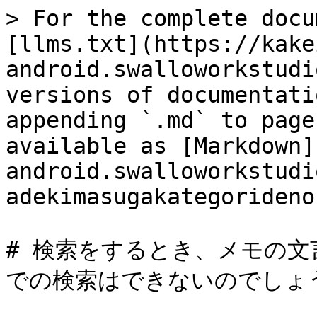
> For the complete docu
[llms.txt](https://kake
android.swalloworkstudi
versions of documentati
appending `.md` to page
available as [Markdown]
android.swalloworkstudi
adekimasugakategorideno
# 検索をするとき、メモの
での検索はできないのでしょう